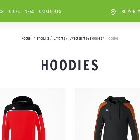
ICE
CLUBS
NEWS
CATALOGUES
TROUVER U
Accueil
Produits
Enfants
Sweatshirts & Hoodies
Hoodies
HOODIES