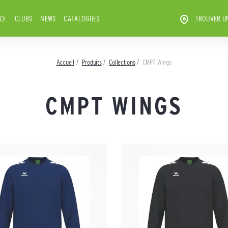
ICE
CLUBS
NEWS
CATALOGUES
TROUVER U
Accueil
Produits
Collections
CMPT Wings
CMPT WINGS