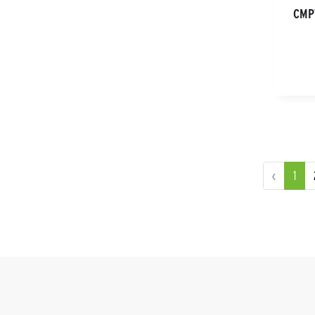
CMP
‹
1