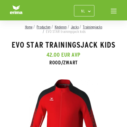
Home
Producten
Kinderen
Jacks
Trainingsjacks
EVO STAR trainingsjack kids
EVO STAR TRAININGSJACK KIDS
42.00 EUR AVP
ROOD/ZWART