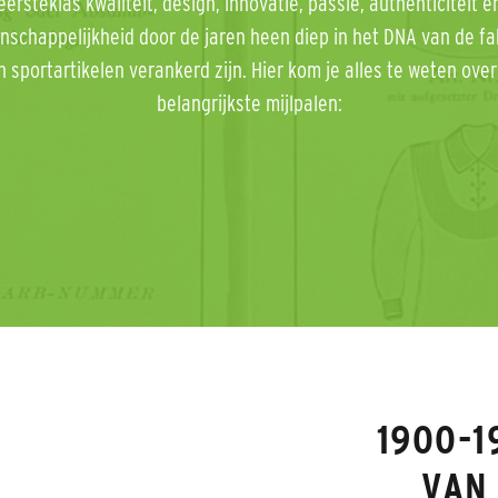
eersteklas kwaliteit, design, innovatie, passie, authenticiteit e
schappelijkheid door de jaren heen diep in het DNA van de fa
n sportartikelen verankerd zijn. Hier kom je alles te weten over
belangrijkste mijlpalen:
1900-1
VAN