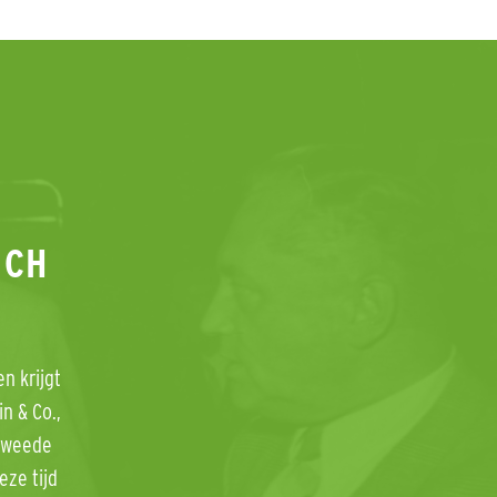
ICH
n krijgt
n & Co.,
 Tweede
eze tijd