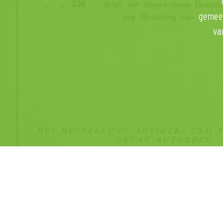
gemeen
va