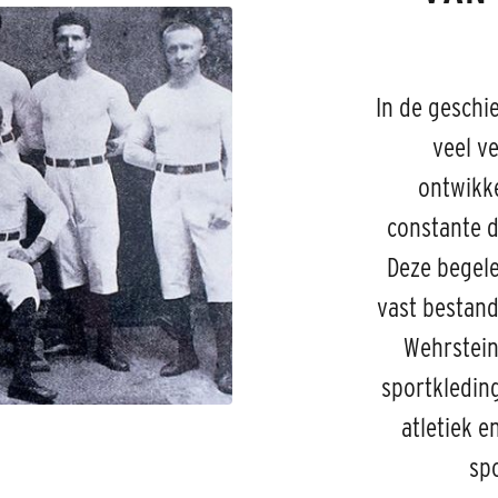
In de geschi
veel v
ontwikke
constante di
Deze begele
vast bestand
Wehrstein
sportkledin
atletiek 
sp