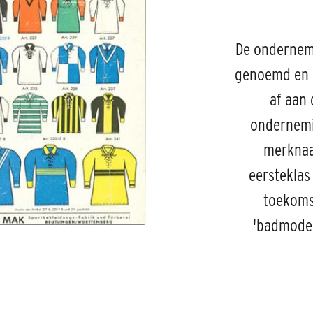
De ondernem
genoemd en k
af aan
ondernemin
merknaa
eersteklas 
toekoms
'badmode'