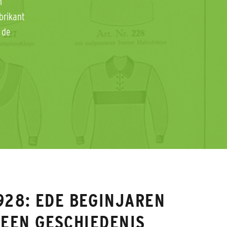
n
brikant
 de
928: EDE BEGINJAREN
 EEN GESCHIEDENIS