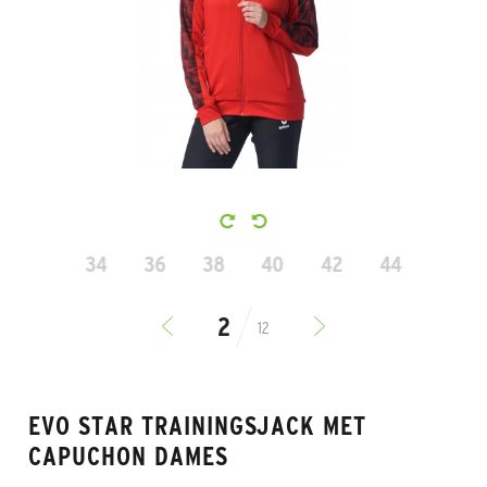
34
36
38
40
42
44
12
EVO STAR TRAININGSJACK MET
CAPUCHON DAMES