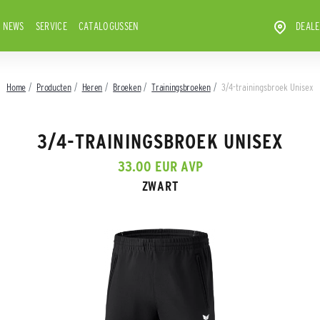
NEWS
SERVICE
CATALOGUSSEN
DEALE
Home
Producten
Heren
Broeken
Trainingsbroeken
3/4-trainingsbroek Unisex
3/4-TRAININGSBROEK UNISEX
33.00 EUR AVP
ZWART