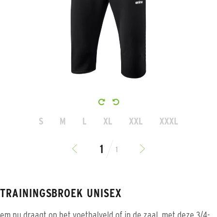
S
M
L
XL
XXL
XXXL
1
-TRAININGSBROEK UNISEX
hem nu draagt op het voetbalveld of in de zaal, met deze 3/4-