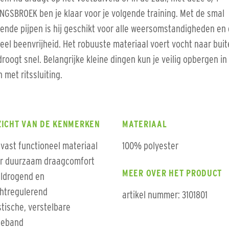
NGSBROEK ben je klaar voor je volgende training. Met de smal
ende pijpen is hij geschikt voor alle weersomstandigheden en
 veel beenvrijheid. Het robuuste materiaal voert vocht naar bui
droogt snel. Belangrijke kleine dingen kun je veilig opbergen in
 met ritssluiting.
ZICHT VAN DE KENMERKEN
MATERIAAL
jtvast functioneel materiaal
100% polyester
r duurzaam draagcomfort
MEER OVER HET PRODUCT
ldrogend en
htregulerend
artikel nummer: 3101801
stische, verstelbare
lleband