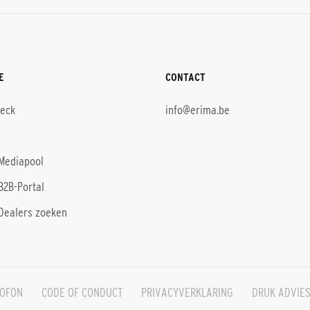
E
CONTACT
heck
info@erima.be
Mediapool
B2B-Portal
Dealers zoeken
OFON
CODE OF CONDUCT
PRIVACYVERKLARING
DRUK ADVIE