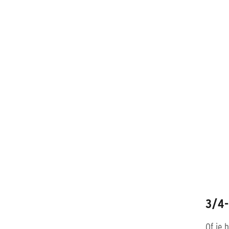
3/4
Of je 