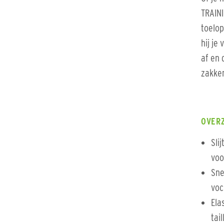
TRAINI
toelop
hij je
af en 
zakken
OVER
Sli
voo
Sne
voc
Ela
tai