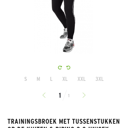
S
M
L
XL
XXL
3XL
1
TRAININGSBROEK MET TUSSENSTUKKEN