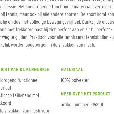
ngssessie. Het sneldrogende functionele materiaal overtuigt ni
 bij tennis, maar ook bij alle andere sporten. De short komt zo
slip en dus met volledige bewegingsvrijheid. Dankzij de elasti
band met trekkoord past hij zich perfect aan en zit hij perfect -
 weg te glijden. Praktisch voor alle tennissers: tennisballen k
elijk worden opgeborgen in de zijvakken van mesh.
ZICHT VAN DE KENMERKEN
MATERIAAL
ldrogend functioneel
100% polyester
eriaal
MEER OVER HET PRODUCT
stische tailleband met
kkoord
artikel nummer: 2152101
te zijvakken van mesh voor