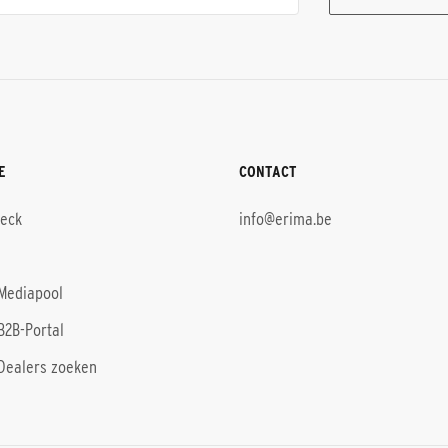
E
CONTACT
heck
info@erima.be
Mediapool
B2B-Portal
Dealers zoeken