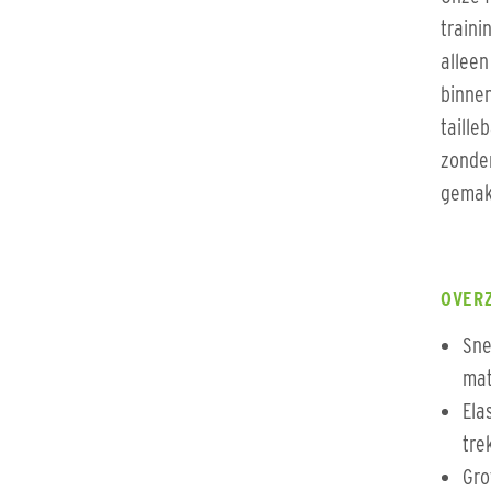
traini
alleen
binnen
taille
zonder
gemakk
OVER
Sne
mat
Ela
tre
Gro