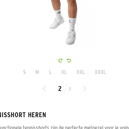
S
M
L
XL
XXL
XXXL
3
NISSHORT HEREN
unctionele tennisshorts zijn de perfecte metgezel voor je vol