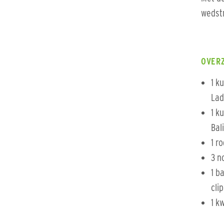
wedstr
OVER
1 k
Lad
1 k
Bal
1 r
3 n
1 b
cli
1 k