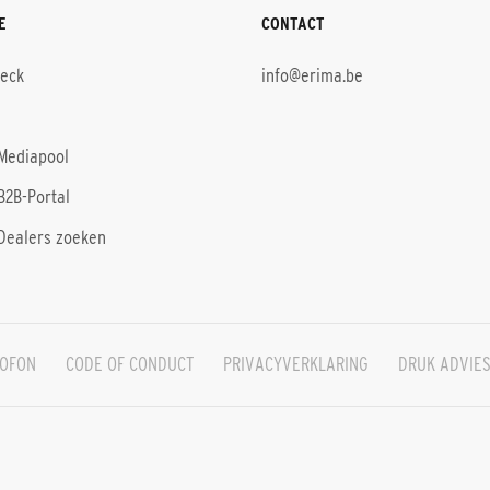
E
CONTACT
heck
info@erima.be
Mediapool
B2B-Portal
Dealers zoeken
OFON
CODE OF CONDUCT
PRIVACYVERKLARING
DRUK ADVIE