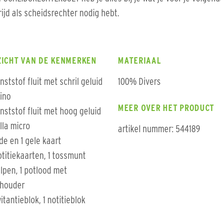
ijd als scheidsrechter nodig hebt.
ZICHT VAN DE KENMERKEN
MATERIAAL
unststof fluit met schril geluid
100% Divers
ino
MEER OVER HET PRODUCT
unststof fluit met hoog geluid
illa micro
artikel nummer: 544189
ode en 1 gele kaart
otitiekaarten, 1 tossmunt
alpen, 1 potlood met
phouder
witantieblok, 1 notitieblok