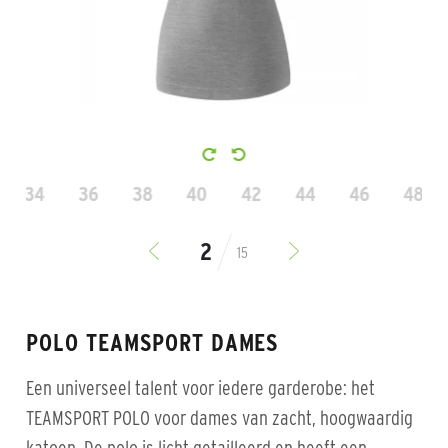
34
36
38
40
42
44
46
48
15
POLO TEAMSPORT DAMES
Een universeel talent voor iedere garderobe: het
TEAMSPORT POLO voor dames van zacht, hoogwaardig