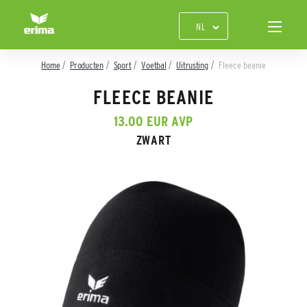
Home
Producten
Sport
Voetbal
Uitrusting
Fleece beanie
FLEECE BEANIE
13.00 EUR AVP
ZWART