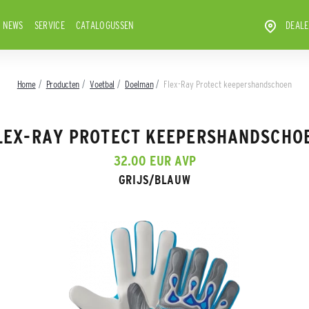
NEWS
SERVICE
CATALOGUSSEN
DEALE
Home
Producten
Voetbal
Doelman
Flex-Ray Protect keepershandschoen
LEX-RAY PROTECT KEEPERSHANDSCHO
32.00 EUR AVP
GRIJS/BLAUW