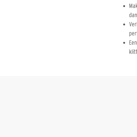
Mak
dan
Ver
per
Een
kli