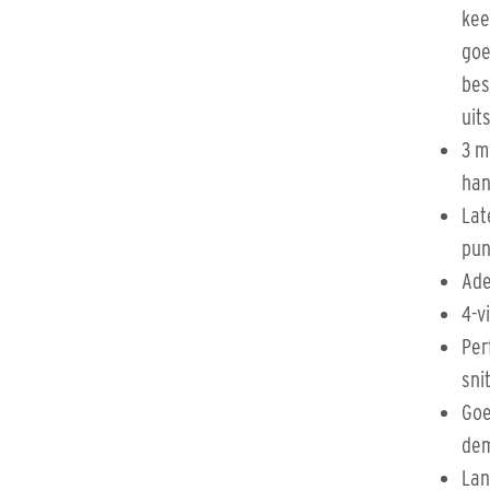
kee
goe
bes
uit
3 m
ha
Lat
pun
Ade
4-v
Per
sni
Goe
dem
Lan