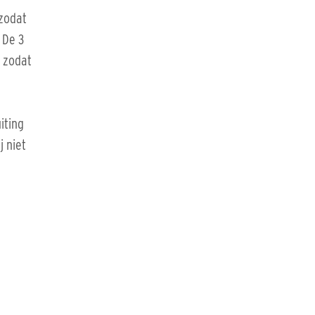
 zodat
 De 3
 zodat
iting
j niet