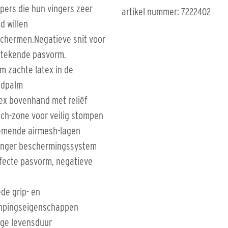
pers die hun vingers zeer
artikel nummer: 7222402
d willen
chermen.Negatieve snit voor
stekende pasvorm.
m zachte latex in de
ndpalm
ex bovenhand met reliëf
ch-zone voor veilig stompen
mende airmesh-lagen
inger beschermingssystem
fecte pasvorm, negatieve
t
de grip- en
pingseigenschappen
ge levensduur