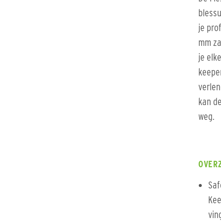
blessu
je pro
mm zac
je elk
keeper
verlen
kan de
weg.
OVER
Saf
Kee
vin