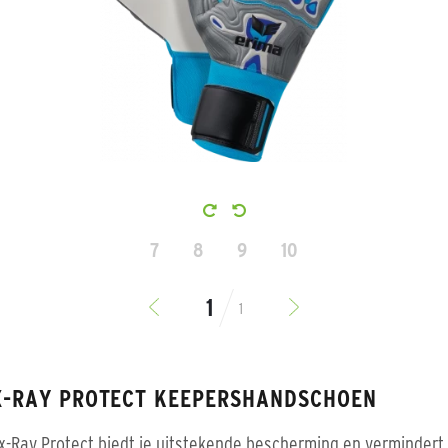
7
8
9
10
1
X-RAY PROTECT KEEPERSHANDSCHOEN
x-Ray Protect biedt je uitstekende bescherming en vermindert