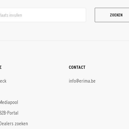
ZOEKEN
E
CONTACT
heck
info@erima.be
Mediapool
B2B-Portal
Dealers zoeken