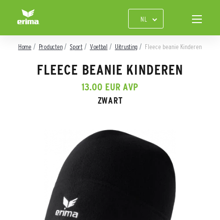
Home
Producten
Sport
Voetbal
Uitrusting
Fleece beanie Kinderen
FLEECE BEANIE KINDEREN
13.00 EUR AVP
ZWART