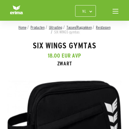
Home
Producten
Uitrusting
Tassen/Rugzakken
Reistassen
SIX WINGS gymtas
SIX WINGS GYMTAS
18.00 EUR AVP
ZWART