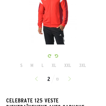
S
M
L
XL
XXL
3XL
13
CELEBRATE 125 VESTE