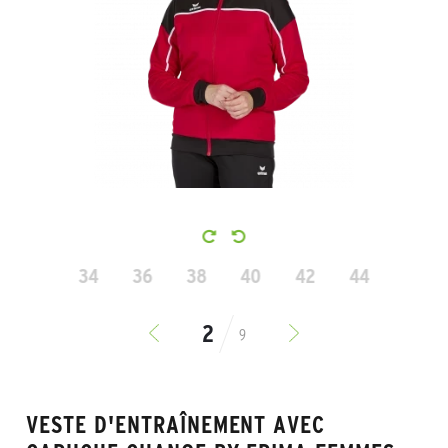
34
36
38
40
42
44
9
VESTE D'ENTRAÎNEMENT AVEC