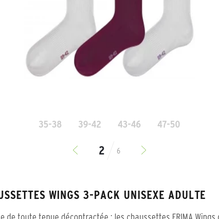
35-38
39-42
43-46
47-50
6
USSETTES WINGS 3-PACK UNISEXE ADULTE
e de toute tenue décontractée : les chaussettes ERIMA Wings