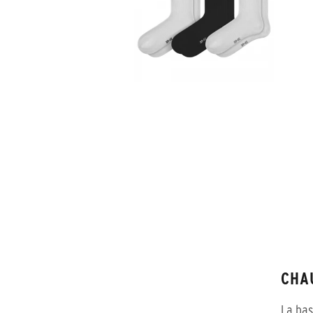
CHA
La bas