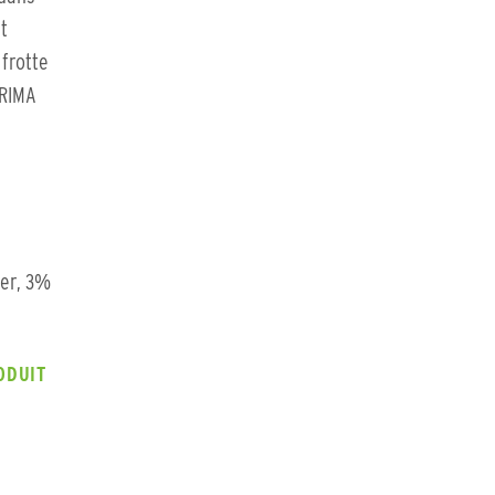
t
 frotte
ERIMA
er, 3%
ODUIT