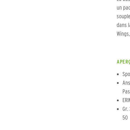
un pac
souple
dans l
Wings,
APERÇ
Spo
Ans
Pas
ERI
Gr.
50