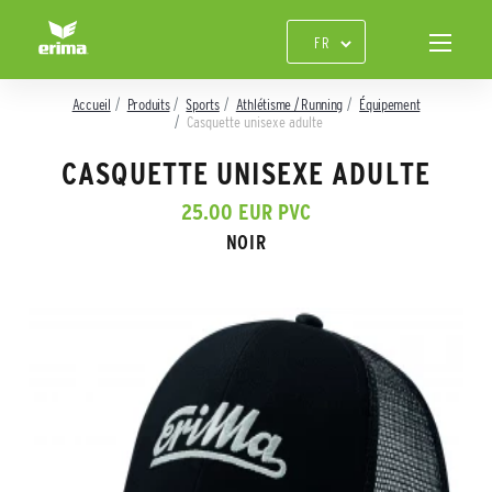
Accueil
Produits
Sports
Athlétisme / Running
Équipement
Casquette unisexe adulte
CASQUETTE UNISEXE ADULTE
25.00 EUR PVC
NOIR