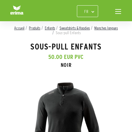
Accueil
Produits
Enfants
Sweatshirts & Hoodies
Manches longues
Sous-pull Enfants
SOUS-PULL ENFANTS
50.00 EUR PVC
NOIR